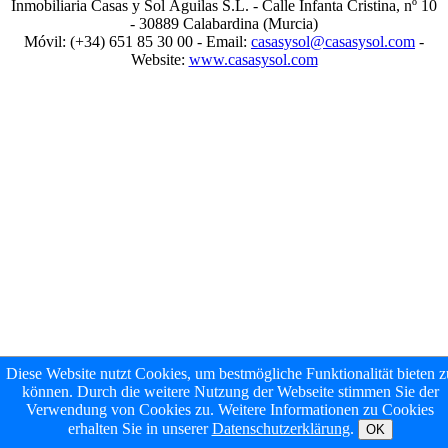
Inmobiliaria Casas y Sol Águilas S.L. - Calle Infanta Cristina, nº 10
- 30889 Calabardina (Murcia)
Móvil: (+34) 651 85 30 00 - Email:
casasysol@casasysol.com
-
Website:
www.casasysol.com
Diese Website nutzt Cookies, um bestmögliche Funktionalität bieten z
können. Durch die weitere Nutzung der Webseite stimmen Sie der
Verwendung von Cookies zu. Weitere Informationen zu Cookies
erhalten Sie in unserer
Datenschutzerklärung
.
OK