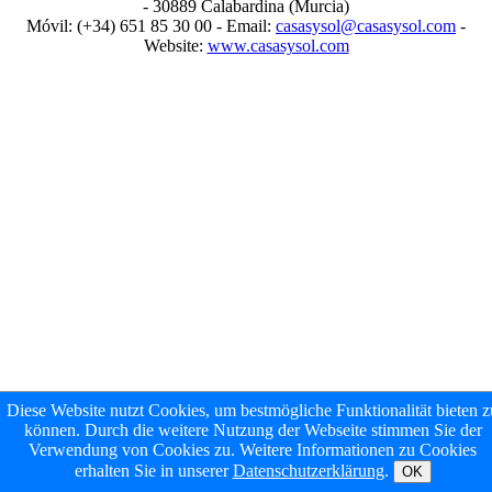
- 30889 Calabardina (Murcia)
Móvil: (+34) 651 85 30 00 - Email:
casasysol@casasysol.com
-
Website:
www.casasysol.com
Diese Website nutzt Cookies, um bestmögliche Funktionalität bieten z
können. Durch die weitere Nutzung der Webseite stimmen Sie der
Verwendung von Cookies zu. Weitere Informationen zu Cookies
erhalten Sie in unserer
Datenschutzerklärung
.
OK